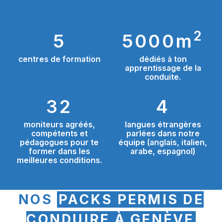
2
5
5000
m
centres de formation
dédiés à ton
apprentissage de la
conduite.
32
4
moniteurs agréés,
langues étrangères
compétents et
parlées dans notre
pédagogues pour te
équipe (anglais, italien,
former dans les
arabe, espagnol)
meilleures conditions.
NOS
PACKS PERMIS DE
CONDUIRE À GENÈVE