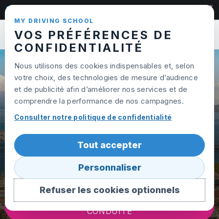
Skip to content
022 320 95 65
MY DRIVING SCHOOL
VOS PRÉFÉRENCES DE
Ouvrir
CONFIDENTIALITÉ
Nous utilisons des cookies indispensables et, selon
votre choix, des technologies de mesure d’audience
et de publicité afin d’améliorer nos services et de
AUTO ÉCOLE GENÈVE
comprendre la performance de nos campagnes.
N°1 SUR LES COURS DE
Consulter notre politique de confidentialité
CONDUITE
POUR RÉUSSIR
Tout accepter
TON PERMIS DE CONDUIRE
DÈS LE PREMIER COUP !
Personnaliser
Refuser les cookies optionnels
RÉSERVE TON PREMIER COURS DE
CONDUITE