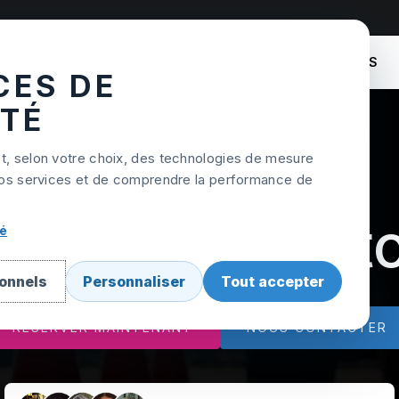
COURS
TARIFS
NOS AUTO-ÉCOLES
CES DE
ITÉ
et, selon votre choix, des technologies de mesure
r nos services et de comprendre la performance de
Cours de mot
té
ionnels
Personnaliser
Tout accepter
RÉSERVER MAINTENANT
NOUS CONTACTER