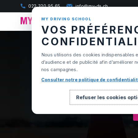
Skip to content
022 320 95 65
info@my-ds.ch
MY DRIVING SCHOOL
VOS PRÉFÉREN
CONFIDENTIAL
Nous utilisons des cookies indispensables 
d’audience et de publicité afin d’améliore
nos campagnes.
Consulter notre politique de confidentiali
Refuser les cookies opt