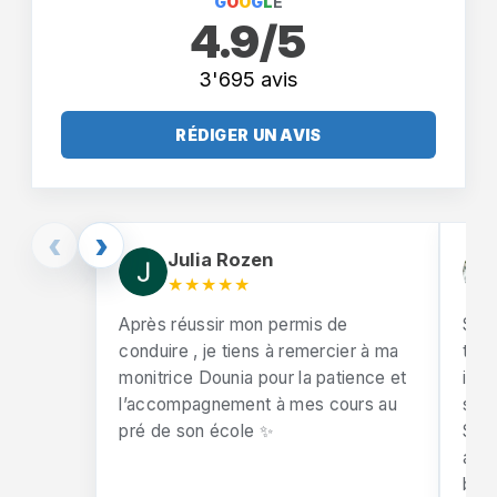
G
O
O
G
L
E
4.9/5
3'695 avis
RÉDIGER UN AVIS
‹
›
Julia Rozen
★★★★★
Après réussir mon permis de
So 
conduire , je tiens à remercier à ma
test
monitrice Dounia pour la patience et
incr
l’accompagnement à mes cours au
supp
pré de son école ✨
She 
alw
behi