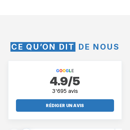
CE QU’ON DIT
DE NOUS
G
O
O
G
L
E
4.9/5
3'695 avis
RÉDIGER UN AVIS