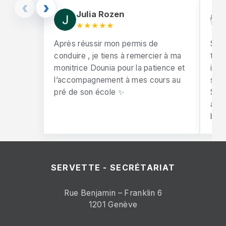
‹
›
Julia Rozen
★★★★★
Après réussir mon permis de
So 
conduire , je tiens à remercier à ma
test
monitrice Dounia pour la patience et
incr
l’accompagnement à mes cours au
supp
pré de son école ✨
She 
alw
behi
SERVETTE - SECRÉTARIAT
Rue Benjamin – Franklin 6
1201 Genève