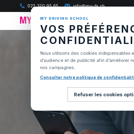
Skip to content
022 320 95 65
info@my-ds.ch
MY DRIVING SCHOOL
VOS PRÉFÉREN
CONFIDENTIAL
Nous utilisons des cookies indispensables 
d’audience et de publicité afin d’améliore
nos campagnes.
Consulter notre politique de confidentiali
QUESTIO
Refuser les cookies opt