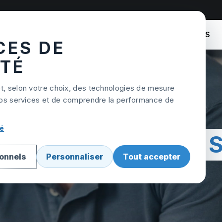
COURS
TARIFS
NOS AUTO-ÉCOLES
CES DE
ITÉ
et, selon votre choix, des technologies de mesure
r nos services et de comprendre la performance de
té
NNAIRE DE SATI
ionnels
Personnaliser
Tout accepter