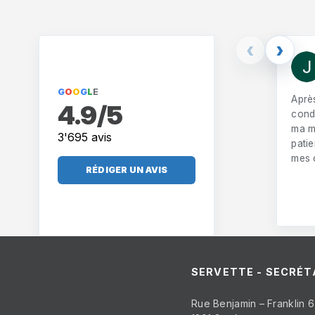
‹
›
G
O
O
G
L
E
Aprè
4.9/5
condu
ma m
3'695 avis
pati
mes 
RÉDIGER UN AVIS
SERVETTE - SECRÉT
Rue Benjamin – Franklin 6