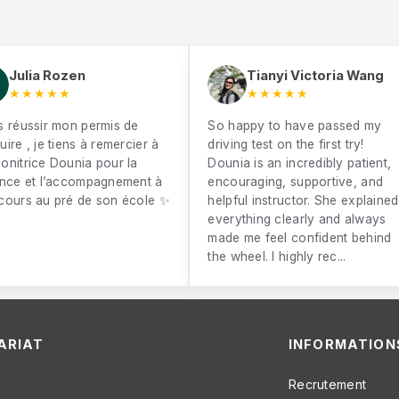
Julia Rozen
Tianyi Victoria Wang
★★★★★
★★★★★
s réussir mon permis de
So happy to have passed my
ire , je tiens à remercier à
driving test on the first try!
onitrice Dounia pour la
Dounia is an incredibly patient,
ence et l’accompagnement à
encouraging, supportive, and
cours au pré de son école ✨
helpful instructor. She explained
everything clearly and always
made me feel confident behind
the wheel. I highly rec...
ARIAT
INFORMATION
Recrutement