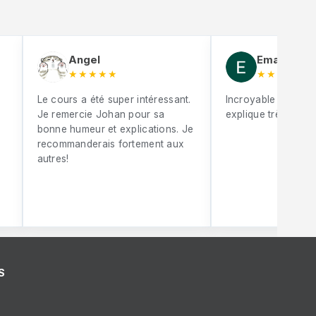
Angel
Eman Mebr
★★★★★
★★★★★
Le cours a été super intéressant.
Incroyable Johan S
Je remercie Johan pour sa
explique très bien
bonne humeur et explications. Je
recommanderais fortement aux
autres!
S